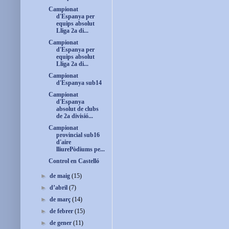
Campionat
d'Espanya per
equips absolut
Lliga 2a di...
Campionat
d'Espanya per
equips absolut
Lliga 2a di...
Campionat
d'Espanya sub14
Campionat
d'Espanya
absolut de clubs
de 2a divisió...
Campionat
provincial sub16
d'aire
lliurePòdiums pe...
Control en Castelló
►
de maig
(15)
►
d’abril
(7)
►
de març
(14)
►
de febrer
(15)
►
de gener
(11)