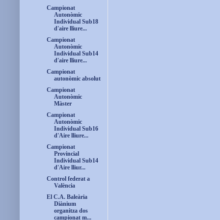
Campionat
Autonòmic
Individual Sub18
d'aire lliure...
Campionat
Autonòmic
Individual Sub14
d'aire lliure...
Campionat
autonòmic absolut
Campionat
Autonòmic
Màster
Campionat
Autonòmic
Individual Sub16
d'Aire lliure...
Campionat
Provincial
Individual Sub14
d'Aire lliur...
Control federat a
València
El C.A. Baleària
Diànium
organitza dos
campionat m...