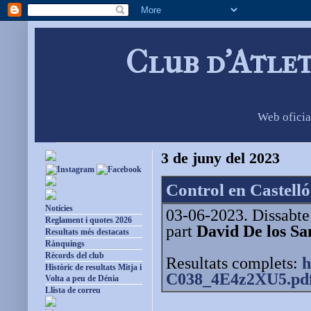
Club d'Atle
Web oficia
3 de juny del 2023
Control en Castelló
Notícies
03-06-2023. Dissabte 
Reglament i quotes 2026
part
David De los S
Resultats més destacats
Rànquings
Rècords del club
Resultats complets:
h
Històric de resultats Mitja i
C038_4E4z2XU5.pd
Volta a peu de Dénia
Llista de correu