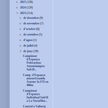
►
2025
(158)
►
2024
(129)
▼
2023
(114)
►
de desembre
(9)
►
de novembre
(7)
►
d’octubre
(8)
►
de setembre
(5)
►
d’agost
(1)
►
de juliol
(4)
▼
de juny
(18)
Campionat
d'Espanya
Federacions
Autonòmiques
Sub18...
Camp. d'Espanya
màsterGraziela
Arnone 3a F35 en
400m
Campionat
d'Espanya
Individual Sub16
a La NuciaMar...
Control a València