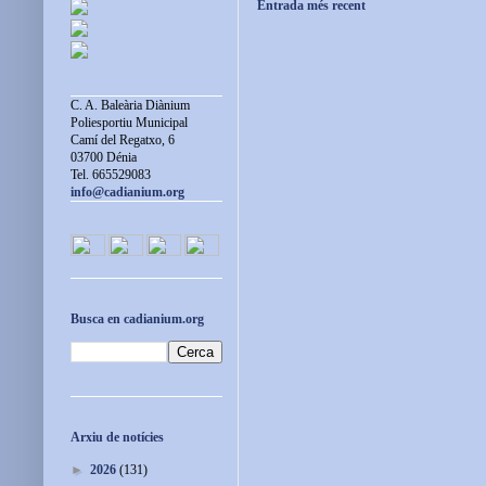
Entrada més recent
C. A. Baleària Diànium
Poliesportiu Municipal
Camí del Regatxo, 6
03700 Dénia
Tel. 665529083
info@cadianium.org
Busca en cadianium.org
Arxiu de notícies
►
2026
(131)