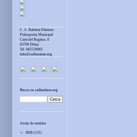
C. A. Baleària Diànium
Poliesportiu Municipal
Camí del Regatxo, 6
03700 Dénia
Tel. 665529083
info@cadianium.org
Busca en cadianium.org
Arxiu de notícies
►
2026
(131)