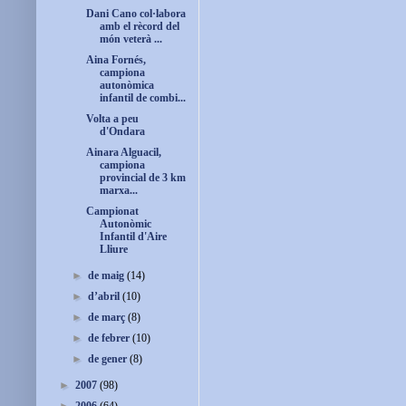
Dani Cano col·labora
amb el rècord del
món veterà ...
Aina Fornés,
campiona
autonòmica
infantil de combi...
Volta a peu
d'Ondara
Ainara Alguacil,
campiona
provincial de 3 km
marxa...
Campionat
Autonòmic
Infantil d'Aire
Lliure
►
de maig
(14)
►
d’abril
(10)
►
de març
(8)
►
de febrer
(10)
►
de gener
(8)
►
2007
(98)