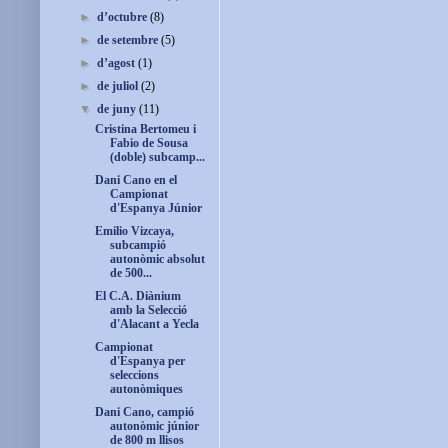
►
d’octubre
(8)
►
de setembre
(5)
►
d’agost
(1)
►
de juliol
(2)
▼
de juny
(11)
Cristina Bertomeu i
Fabio de Sousa
(doble) subcamp...
Dani Cano en el
Campionat
d'Espanya Júnior
Emilio Vizcaya,
subcampió
autonòmic absolut
de 500...
El C.A. Diànium
amb la Selecció
d'Alacant a Yecla
Campionat
d'Espanya per
seleccions
autonòmiques
Dani Cano, campió
autonòmic júnior
de 800 m llisos