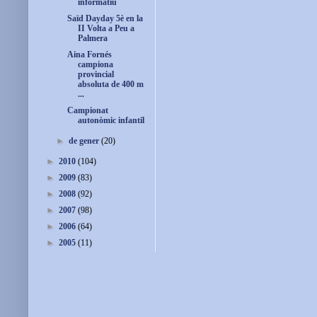
informatiu
Saïd Dayday 5è en la
II Volta a Peu a
Palmera
Aina Fornés
campiona
provincial
absoluta de 400 m
...
Campionat
autonòmic infantil
►
de gener
(20)
►
2010
(104)
►
2009
(83)
►
2008
(92)
►
2007
(98)
►
2006
(64)
►
2005
(11)