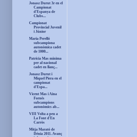
Jonasz Durut 3r en el
Campionat
d'Espanya de
Clubs...
Campionat
Provincial Juvenil
i Júnior
Maria Perelló
subcampiona
autonòmica cadet
de 1000...
Patrícia Mas mínima
per al nacional
cadet en llanç...
Jonasz Durut i
Miquel Piera en el
campionat
d'Espa...
Vicent Mas i Aina
Fornés
subcampions
autonòmics ab...
VIII Volta a peu a
La Font d'En
Carròs
Mitja Marató de
Dénia 2011. Avanç