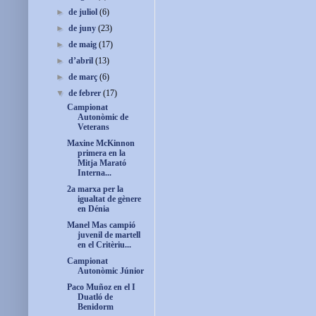
►
de juliol
(6)
►
de juny
(23)
►
de maig
(17)
►
d’abril
(13)
►
de març
(6)
▼
de febrer
(17)
Campionat
Autonòmic de
Veterans
Maxine McKinnon
primera en la
Mitja Marató
Interna...
2a marxa per la
igualtat de gènere
en Dénia
Manel Mas campió
juvenil de martell
en el Critèriu...
Campionat
Autonòmic Júnior
Paco Muñoz en el I
Duatló de
Benidorm