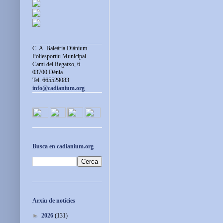
C. A. Baleària Diànium
Poliesportiu Municipal
Camí del Regatxo, 6
03700 Dénia
Tel. 665529083
info@cadianium.org
Busca en cadianium.org
Arxiu de notícies
►
2026
(131)