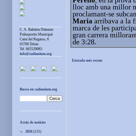
lloc amb una millor 
proclamant-se subca
Maria
arribava a la f
marca de les participa
C. A. Baleària Diànium
gran carrera milloran
Poliesportiu Municipal
Camí del Regatxo, 6
de 3:28.
03700 Dénia
Tel. 665529083
info@cadianium.org
Entrada més recent
Busca en cadianium.org
Arxiu de notícies
►
2026
(131)