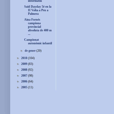
informatiu
Saïd Dayday 5è en la
II Volta a Peu a
Palmera
Aina Fornés
campiona
provincial
absoluta de 400 m
...
Campionat
autonòmic infantil
►
de gener
(20)
►
2010
(104)
►
2009
(83)
►
2008
(92)
►
2007
(98)
►
2006
(64)
►
2005
(11)