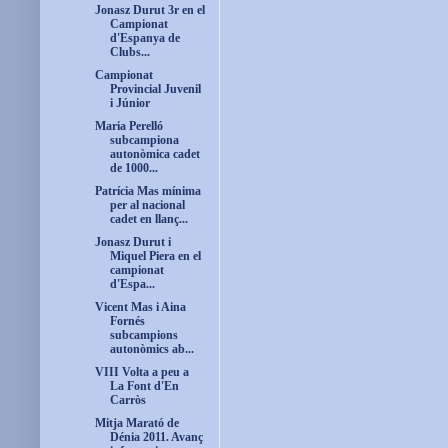
Jonasz Durut 3r en el
Campionat
d'Espanya de
Clubs...
Campionat
Provincial Juvenil
i Júnior
Maria Perelló
subcampiona
autonòmica cadet
de 1000...
Patrícia Mas mínima
per al nacional
cadet en llanç...
Jonasz Durut i
Miquel Piera en el
campionat
d'Espa...
Vicent Mas i Aina
Fornés
subcampions
autonòmics ab...
VIII Volta a peu a
La Font d'En
Carròs
Mitja Marató de
Dénia 2011. Avanç