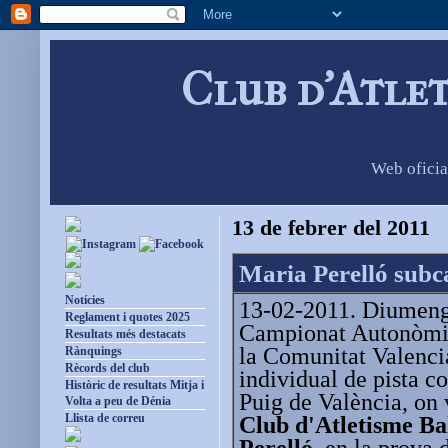
Club d'Atle
Web oficia
13 de febrer del 2011
Maria Perelló subc
Notícies
13-02-2011. Diumenge
Reglament i quotes 2025
Campionat Autonòmic
Resultats més destacats
la Comunitat Valencia
Rànquings
Rècords del club
individual de pista co
Històric de resultats Mitja i
Puig de València, on v
Volta a peu de Dénia
Llista de correu
Club d'Atletisme B
Perelló
, en la prova 