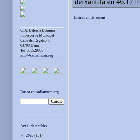
deixant-la en 46.17 m
Entrada més recent
C. A. Baleària Diànium
Poliesportiu Municipal
Camí del Regatxo, 6
03700 Dénia
Tel. 665529083
info@cadianium.org
Busca en cadianium.org
Arxiu de notícies
►
2026
(131)