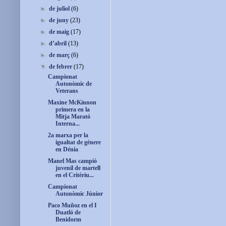
►
de juliol
(6)
►
de juny
(23)
►
de maig
(17)
►
d’abril
(13)
►
de març
(6)
▼
de febrer
(17)
Campionat
Autonòmic de
Veterans
Maxine McKinnon
primera en la
Mitja Marató
Interna...
2a marxa per la
igualtat de gènere
en Dénia
Manel Mas campió
juvenil de martell
en el Critèriu...
Campionat
Autonòmic Júnior
Paco Muñoz en el I
Duatló de
Benidorm