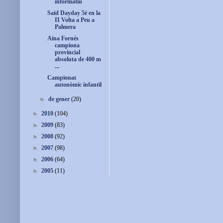
informatiu
Saïd Dayday 5è en la
II Volta a Peu a
Palmera
Aina Fornés
campiona
provincial
absoluta de 400 m
...
Campionat
autonòmic infantil
►
de gener
(20)
►
2010
(104)
►
2009
(83)
►
2008
(92)
►
2007
(98)
►
2006
(64)
►
2005
(11)