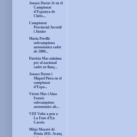
Jonasz Durut 3r en el
Campionat
d'Espanya de
Clubs...
Campionat
Provincial Juvenil
i Júnior
Maria Perelló
subcampiona
autonòmica cadet
de 1000...
Patrícia Mas mínima
per al nacional
cadet en llanç...
Jonasz Durut i
Miquel Piera en el
campionat
d'Espa...
Vicent Mas i Aina
Fornés
subcampions
autonòmics ab...
VIII Volta a peu a
La Font d'En
Carròs
Mitja Marató de
Dénia 2011. Avanç