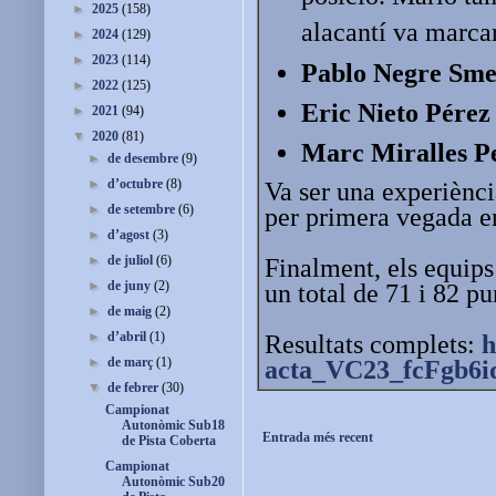
►
2025
(158)
alacantí va marcar
►
2024
(129)
►
2023
(114)
Pablo Negre Sm
►
2022
(125)
Eric Nieto Pérez
►
2021
(94)
▼
2020
(81)
Marc Miralles P
►
de desembre
(9)
►
d’octubre
(8)
Va ser una experiènci
►
de setembre
(6)
per primera vegada e
►
d’agost
(3)
►
de juliol
(6)
Finalment, els equips
►
de juny
(2)
un total de 71 i 82 p
►
de maig
(2)
►
d’abril
(1)
Resultats complets:
h
►
de març
(1)
acta_VC23_fcFgb6i
▼
de febrer
(30)
Campionat
Autonòmic Sub18
Entrada més recent
de Pista Coberta
Campionat
Autonòmic Sub20