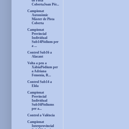
de Pista
CobertaJoan Pér...
Campionat
Autonòmic
Màster de Pista
Coberta
Campionat
Provincial
Individual
Sub14Pòdium per
a ...
Control Sub16 a
Alacant
Volta a peu a
XàbiaPòdium per
a Adriana
Femenia, R...
Control Sub14 a
Elda
Campionat
Provincial
Individual
Sub16Pòdiums
per a...
Control a València
Campionat
Interprovincial