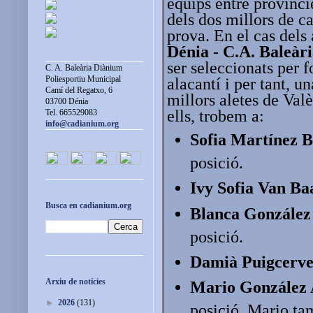
equips entre provínci
dels dos millors de c
prova. En el cas dels 
Dénia - C.A. Baleàr
ser seleccionats per f
C. A. Baleària Diànium
Poliesportiu Municipal
alacantí i per tant, u
Camí del Regatxo, 6
millors aletes de Val
03700 Dénia
ells, trobem a:
Tel. 665529083
info@cadianium.org
Sofia Martínez 
posició.
Ivy Sofia Van Ba
Busca en cadianium.org
Blanca Gonzále
posició.
Damià Puigcerve
Arxiu de notícies
Mario González
►
2026
(131)
posició. Mario tam