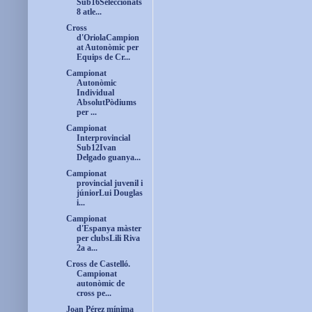
Sub16Seleccionats
8 atle...
Cross
d'OriolaCampion
at Autonòmic per
Equips de Cr...
Campionat
Autonòmic
Individual
AbsolutPòdiums
per ...
Campionat
Interprovincial
Sub12Ivan
Delgado guanya...
Campionat
provincial juvenil i
júniorLui Douglas
i...
Campionat
d'Espanya màster
per clubsLili Riva
2a a...
Cross de Castelló.
Campionat
autonòmic de
cross pe...
Joan Pérez mínima