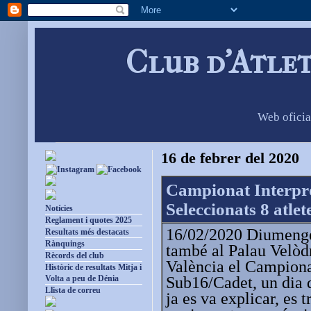
Club d'Atle
Web oficia
16 de febrer del 2020
Campionat Interpr
Seleccionats 8 atle
Notícies
Reglament i quotes 2025
16/02/2020 Diumenge 
Resultats més destacats
Rànquings
també al Palau Velòd
Rècords del club
València el Campiona
Històric de resultats Mitja i
Sub16/Cadet, un dia 
Volta a peu de Dénia
Llista de correu
ja es va explicar, es 