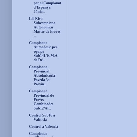
per al Campionat
d'Espanya
Júnio...
Lili Riva
Subcampiona
Autonòmica
Màster de Proves
...
Campionat
Autonòmic per
equips
Sub14L'E.M.A.
de Dé...
Campionat
Provincial
AbsolutPaula
Poveda 3a
Provin...
Campionat
Provincial de
Proves
Combinades
Sub12/Al...
Control Sub16 a
València
Control a València
Campionat