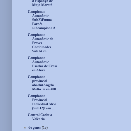
d'Espanya de
Mitja Marató
Campionat
Autonòmic
Sub23Emma
Fornés
subcampiona A...
Campionat
Autonòmic de
Proves
Combinades
Sub14 i S...
Campionat
Autonòmic
Escolar de Cross
en Alzira
Campionat
provincial
absolutÀngela
Moltó 3a en 400
Campionat
Provincial
Individual Aleví
(Sub12)Iván ...
Control Cadet a
València
►
de gener
(13)