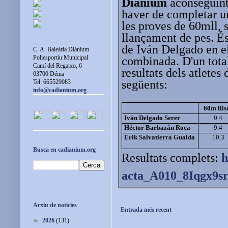
Diànium
aconseguint 
haver de completar un
les proves de 60mll, s
llançament de pes. És
de Iván Delgado en el
C. A. Baleària Diànium
Poliesportiu Municipal
combinada. D'un total
Camí del Regatxo, 6
resultats dels atletes 
03700 Dénia
següents:
Tel. 665529083
info@cadianium.org
60m llis
Iván Delgado Serer
9.4
Héctor Barbazán Roca
9.4
Erik Salvatierra Gualda
10.3
Busca en cadianium.org
Resultats complets:
h
acta_A010_8Iqgx9sr
Arxiu de notícies
Entrada més recent
►
2026
(131)