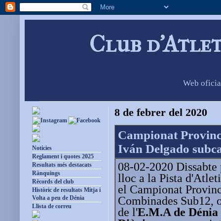
Club d'Atle
Web oficia
8 de febrer del 2020
Campionat Provinc
Iván Delgado subc
Notícies
Reglament i quotes 2025
08-02-2020 Dissabte p
Resultats més destacats
Rànquings
lloc a la Pista d'Atlet
Rècords del club
el Campionat Provinc
Històric de resultats Mitja i
Combinades Sub12, on
Volta a peu de Dénia
Llista de correu
de l'
E.M.A de Dénia 