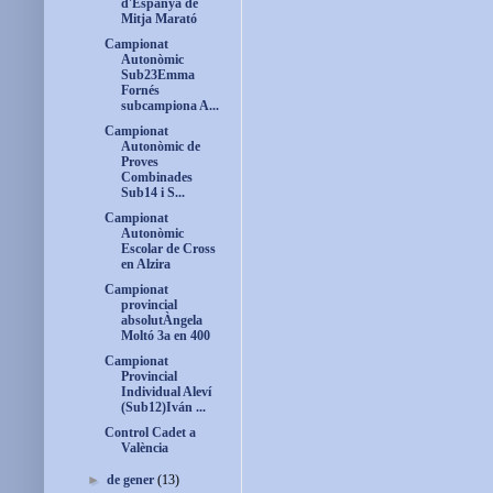
d'Espanya de
Mitja Marató
Campionat
Autonòmic
Sub23Emma
Fornés
subcampiona A...
Campionat
Autonòmic de
Proves
Combinades
Sub14 i S...
Campionat
Autonòmic
Escolar de Cross
en Alzira
Campionat
provincial
absolutÀngela
Moltó 3a en 400
Campionat
Provincial
Individual Aleví
(Sub12)Iván ...
Control Cadet a
València
►
de gener
(13)