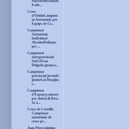
Sub16Seleccionats
8 atle...
Cross
d'OriolaCampion
at Autonòmic per
Equips de Cr...
Campionat
Autonòmic
Individual
AbsolutPòdiums
per ...
Campionat
Interprovincial
Sub12Ivan
Delgado guanya...
Campionat
provincial juvenil i
júniorLui Douglas
i...
Campionat
d'Espanya màster
per clubsLili Riva
2a a...
Cross de Castelló.
Campionat
autonòmic de
cross pe...
Joan Pérez mínima