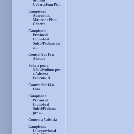
de Pista
CobertaJoan Pér...
Campionat
Autonòmic
Màster de Pista
Coberta
Campionat
Provincial
Individual
Sub14Pòdium per
a ...
Control Sub16 a
Alacant
Volta a peu a
XàbiaPòdium per
a Adriana
Femenia, R...
Control Sub14 a
Elda
Campionat
Provincial
Individual
Sub16Pòdiums
per a...
Control a València
Campionat
Interprovincial