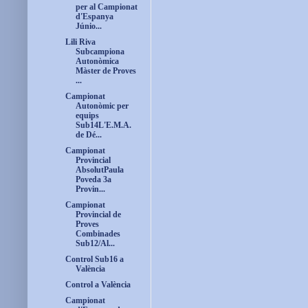
per al Campionat
d'Espanya
Júnio...
Lili Riva
Subcampiona
Autonòmica
Màster de Proves
...
Campionat
Autonòmic per
equips
Sub14L'E.M.A.
de Dé...
Campionat
Provincial
AbsolutPaula
Poveda 3a
Provin...
Campionat
Provincial de
Proves
Combinades
Sub12/Al...
Control Sub16 a
València
Control a València
Campionat