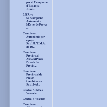
per al Campionat
d'Espanya
Júnio...
Lili Riva
Subcampiona
Autonòmica
Màster de Proves
...
Campionat
Autonòmic per
equips
Sub14L'E.M.A.
de Dé...
Campionat
Provincial
AbsolutPaula
Poveda 3a
Provin...
Campionat
Provincial de
Proves
Combinades
Sub12/Al...
Control Sub16 a
València
Control a València
Campionat