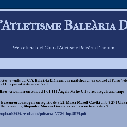
'Atletisme Baleària 
Web oficial del Club d'Atletisme Baleària Diànium
letes juvenils del
C.A. Baleària Diànium
van participar en un control al Palau Ve
a del Campionat Autonòmic Sub18.
lines
va realitzar un temps d'1:01.44 i
Àngela Moltó Gil
va aconseguir una temps
 Bertomeu
aconseguia un registre de 8.22,
Marta Morell Gavilà
amb 8.27 i
Clara
llisos masculí,
Alejandro Moreno Garcia
va realitzar un temps de 7.91.
/
upload/2020/resultados/pdf/
acta_VC24_hqxSlIPI.pdf