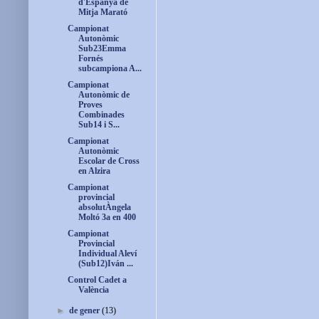
d'Espanya de
Mitja Marató
Campionat
Autonòmic
Sub23Emma
Fornés
subcampiona A...
Campionat
Autonòmic de
Proves
Combinades
Sub14 i S...
Campionat
Autonòmic
Escolar de Cross
en Alzira
Campionat
provincial
absolutÀngela
Moltó 3a en 400
Campionat
Provincial
Individual Aleví
(Sub12)Iván ...
Control Cadet a
València
►
de gener
(13)