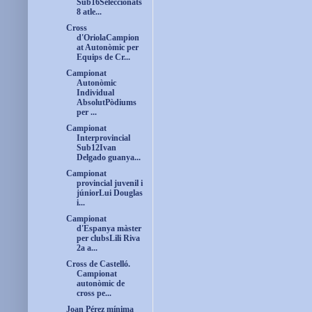
Sub16Seleccionats
8 atle...
Cross
d'OriolaCampion
at Autonòmic per
Equips de Cr...
Campionat
Autonòmic
Individual
AbsolutPòdiums
per ...
Campionat
Interprovincial
Sub12Ivan
Delgado guanya...
Campionat
provincial juvenil i
júniorLui Douglas
i...
Campionat
d'Espanya màster
per clubsLili Riva
2a a...
Cross de Castelló.
Campionat
autonòmic de
cross pe...
Joan Pérez mínima