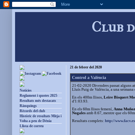
Club d
21 de febrer del 2020
Control a València
21-02-2020 Divendres passat alguns at
Lluís Puig de València, a una setman
Notícies
Reglament i quotes 2025
En els 400m llisos,
Leire Bisquert Mo
Resultats més destacats
d'1:03.93.
Rànquings
En els 60m llisos femení,
Anna Muñoz
Rècords del club
Nogales
amb 8.67, mentre que els 60m 
Històric de resultats Mitja i
Resultats complets:
http://www.facv.es
Volta a peu de Dénia
Llista de correu