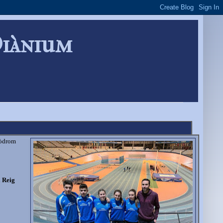
Diànium
lòdrom
 Reig