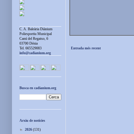
C. A. Baleària Diànium
Poliesportiu Municipal
Camí del Regatxo, 6
03700 Dénia
Entrada més recent
Tel. 665529083
info@cadianium.org
Busca en cadianium.org
Arxiu de notícies
►
2026
(131)