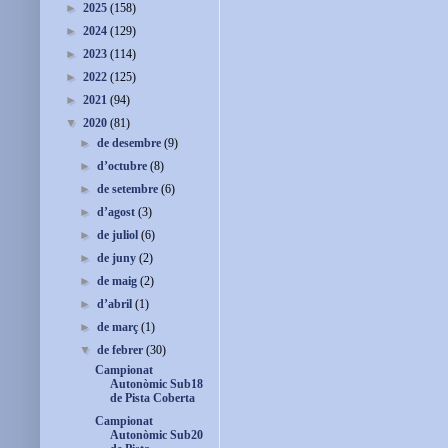
►
2025
(158)
►
2024
(129)
►
2023
(114)
►
2022
(125)
►
2021
(94)
▼
2020
(81)
►
de desembre
(9)
►
d’octubre
(8)
►
de setembre
(6)
►
d’agost
(3)
►
de juliol
(6)
►
de juny
(2)
►
de maig
(2)
►
d’abril
(1)
►
de març
(1)
▼
de febrer
(30)
Campionat
Autonòmic Sub18
de Pista Coberta
Campionat
Autonòmic Sub20