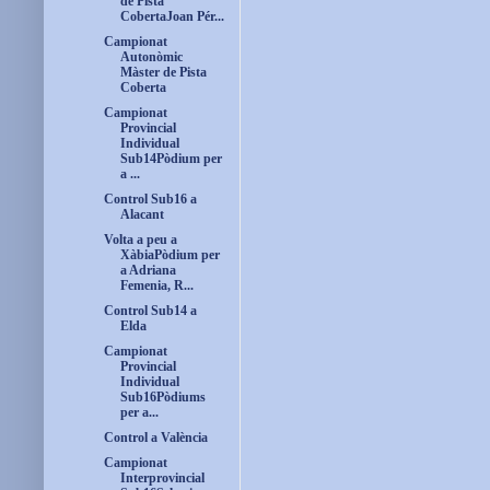
de Pista
CobertaJoan Pér...
Campionat
Autonòmic
Màster de Pista
Coberta
Campionat
Provincial
Individual
Sub14Pòdium per
a ...
Control Sub16 a
Alacant
Volta a peu a
XàbiaPòdium per
a Adriana
Femenia, R...
Control Sub14 a
Elda
Campionat
Provincial
Individual
Sub16Pòdiums
per a...
Control a València
Campionat
Interprovincial