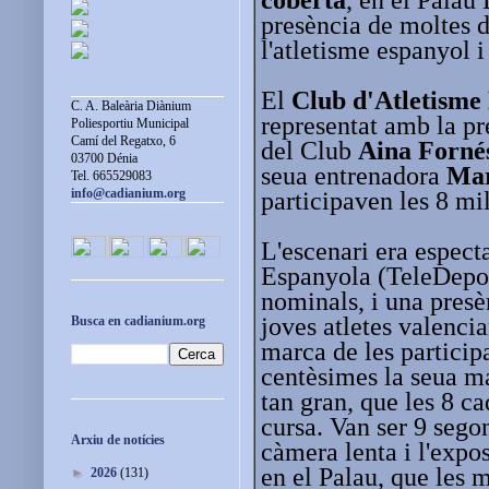
presència de moltes d
l'atletisme espanyol i
El
Club d'Atletisme
C. A. Baleària Diànium
representat amb la pr
Poliesportiu Municipal
Camí del Regatxo, 6
del Club
Aina Forné
03700 Dénia
seua entrenadora
Mar
Tel. 665529083
info@cadianium.org
participaven les 8 mil
L'escenari era espect
Espanyola (TeleDeporte
nominals, i una presè
joves atletes valenci
Busca en cadianium.org
marca de les particip
centèsimes la seua ma
tan gran, que les 8 c
cursa. Van ser 9 sego
Arxiu de notícies
càmera lenta i l'expos
en el Palau, que les 
►
2026
(131)