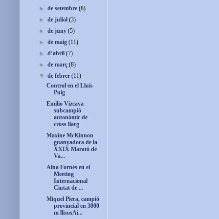
►
de setembre
(8)
►
de juliol
(3)
►
de juny
(5)
►
de maig
(11)
►
d’abril
(7)
►
de març
(8)
▼
de febrer
(11)
Control en el Lluís
Puig
Emilio Vizcaya
subcampió
autonòmic de
cross llarg
Maxine McKinnon
guanyadora de la
XXIX Marató de
Va...
Aina Fornés en el
Meeting
Internacional
Ciutat de ...
Miquel Piera, campió
provincial en 3000
m llisosAi...