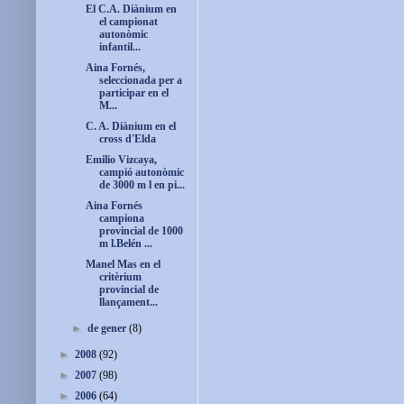
El C.A. Diànium en
el campionat
autonòmic
infantil...
Aina Fornés,
seleccionada per a
participar en el
M...
C. A. Diànium en el
cross d'Elda
Emilio Vizcaya,
campió autonòmic
de 3000 m l en pi...
Aina Fornés
campiona
provincial de 1000
m l.Belén ...
Manel Mas en el
critèrium
provincial de
llançament...
►
de gener
(8)
►
2008
(92)
►
2007
(98)
►
2006
(64)