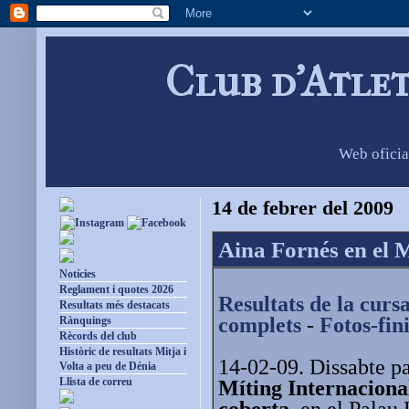
Club d'Atle
Web oficia
14 de febrer del 2009
Aina Fornés en el M
Notícies
Reglament i quotes 2026
Resultats de la curs
Resultats més destacats
complets
-
Fotos-fin
Rànquings
Rècords del club
Històric de resultats Mitja i
14-02-09. Dissabte pas
Volta a peu de Dénia
Llista de correu
Míting Internacional
coberta
, en el Palau